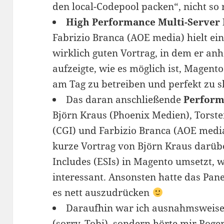
den local-Codepool packen“, nicht so r
High Performance Multi-Server 
Fabrizio Branca (AOE media) hielt ei
wirklich guten Vortrag, in dem er anh
aufzeigte, wie es möglich ist, Magent
am Tag zu betreiben und perfekt zu s
Das daran anschließende
Perform
Björn Kraus (Phoenix Medien), Torst
(CGI) und Farbizio Branca (AOE media
kurze Vortrag von Björn Kraus darüb
Includes (ESIs) in Magento umsetzt,
interessant. Ansonsten hatte das Pan
es nett auszudrücken
Daraufhin war ich ausnahmsweise
(sorry, Tobi), sondern hörte mir Roge