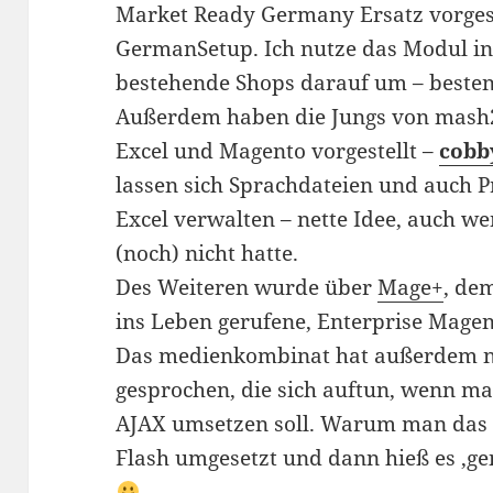
Market Ready Germany Ersatz vorgest
GermanSetup. Ich nutze das Modul in
bestehende Shops darauf um – beste
Außerdem haben die Jungs von mash2 
Excel und Magento vorgestellt –
cobb
lassen sich Sprachdateien und auch 
Excel verwalten – nette Idee, auch w
(noch) nicht hatte.
Des Weiteren wurde über
Mage+
, de
ins Leben gerufene, Enterprise Magent
Das medienkombinat hat außerdem n
gesprochen, die sich auftun, wenn m
AJAX umsetzen soll. Warum man das t
Flash umgesetzt und dann hieß es ‚ge